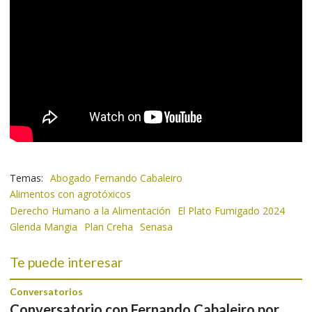
Abogado Fernando Cabaleiro
Alimentos con agrotóxicos
Derecho Humano a la Alimentación
El Plato Fumigado 2024
Glenda Mangia
Plan Creha
Senasa
Te puede interesar
Conversatorios
Conversatorio con Fernando Cabaleiro por