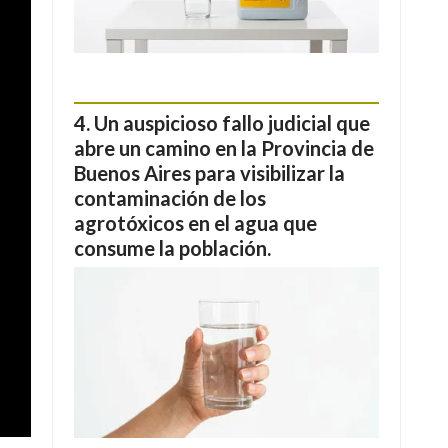
Un auspicioso fallo judicial que
abre un camino en la Provincia de
Buenos Aires para visibilizar la
contaminación de los
agrotóxicos en el agua que
consume la población.