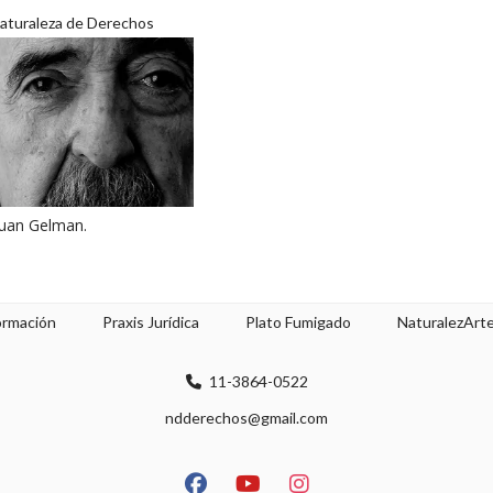
aturaleza de Derechos
uan Gelman.
ormación
Praxis Jurídica
Plato Fumigado
NaturalezArt
11-3864-0522
ndderechos@gmail.com