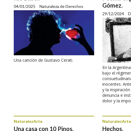
Gómez.
04/01/2025
Naturaleza de Derechos
29/12/2024
D
Una canción de Gustavo Cerati.
En la Argentin
bajo el régime
consuetudinari
inocentes. Ante
y la inspiració
denuncia e inst
dolor y la impo
NaturalezArte
NaturalezArte
Una casa con 10 Pinos.
Hechos.