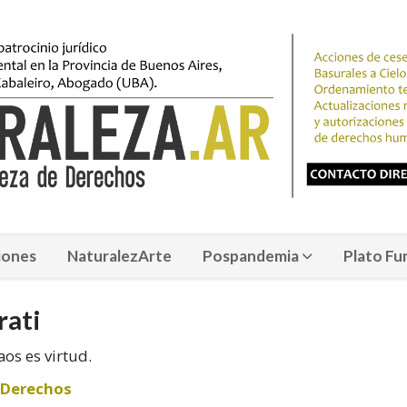
iones
NaturalezArte
Pospandemia
Plato Fu
rati
aos es virtud.
 Derechos