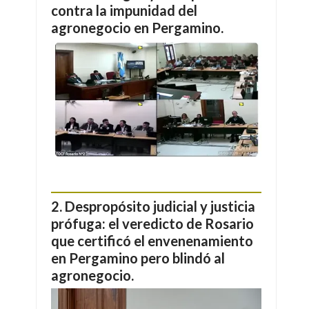
contra la impunidad del
agronegocio en Pergamino.
Despropósito judicial y justicia
prófuga: el veredicto de Rosario
que certificó el envenenamiento
en Pergamino pero blindó al
agronegocio.